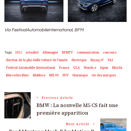
Via FestivalAutomobileInternational, BFM.
2021
actualité
Allemagne
BFMTV
communication
concours
Tags:
élection de la plus belle voiture de l'année
électrique
Enyaq iV
FAI
Festival Automobile International
France
GLA
Honda e
Japon
Mazda
Mercedes-Benz
Mokka-e
MX-30
SUV
thermique
vie des marques
Post
Previous Article
BMW : La nouvelle M5 CS fait une
Navigation
première apparition
Next Article