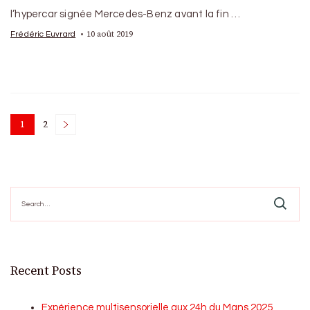
l’hypercar signée Mercedes-Benz avant la fin …
10 août 2019
Frédéric Euvrard
Posts
1
2
Page
Page
pagination
Search
for:
Recent Posts
Expérience multisensorielle aux 24h du Mans 2025