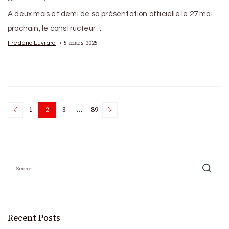
A deux mois et demi de sa présentation officielle le 27 mai
prochain, le constructeur …
5 mars 2025
Frédéric Euvrard
Posts
1
2
3
…
89
Page
Page
Page
Page
pagination
Search
for:
Recent Posts