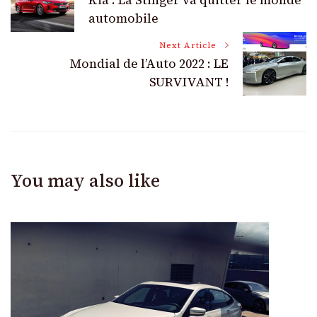
Kia : La Stinger va quitter le monde
Navigation
automobile
Next Article
Mondial de l’Auto 2022 : LE
SURVIVANT !
You may also like