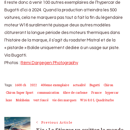
Il reste donc à venir 100 autres exemplaires de l’hypercar de
Bugatti d’ici à 2024. Quand la production atteindra les 500
voitures, cela ne marquera pas tout à fait la fin du légendaire
moteur W16 suralimenté puisque deux autres modèles
clôtureront la longue période des moteurs thermiques dans
l’histoire de la marque, il s’agit du roadster Mistral et de la
« pistarde » Bolide uniquement dédiée à un usage sur piste.
Via Bugatti.
Photos :
Rémi Dargegen Photography
1600 ch
2022
400eme exemplaire
actualité
Bugatti
Chiron
Tags:
Chiron Super Sport
communication
fibre de carbone
France
hypercar
luxe
Molsheim
vert foncé
vie des marques
W16 8.0 L Quadriturbo
Post
Previous Article