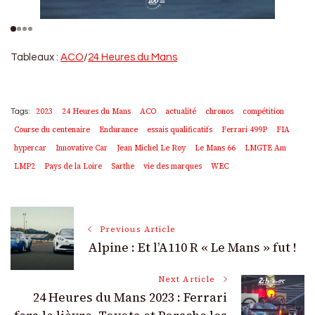
Tableaux :
ACO
/
24 Heures du Mans
2023
24 Heures du Mans
ACO
actualité
chronos
compétition
Tags:
Course du centenaire
Endurance
essais qualificatifs
Ferrari 499P
FIA
hypercar
Innovative Car
Jean Michel Le Roy
Le Mans 66
LMGTE Am
LMP2
Pays de la Loire
Sarthe
vie des marques
WEC
Post
Previous Article
Alpine : Et l’A110 R « Le Mans » fut !
Navigation
Next Article
24 Heures du Mans 2023 : Ferrari