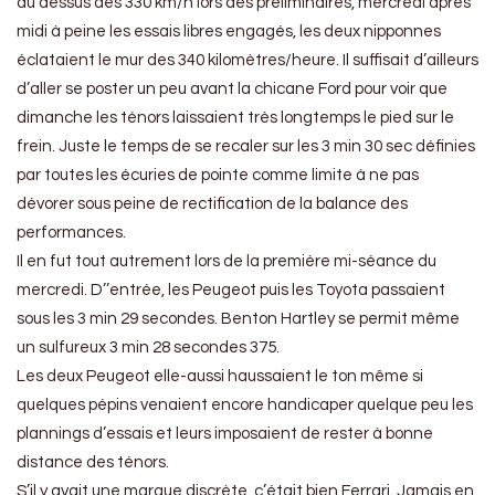
au dessus des 330 km/h lors des préliminaires, mercredi après
midi à peine les essais libres engagés, les deux nipponnes
éclataient le mur des 340 kilomètres/heure. Il suffisait d’ailleurs
d’aller se poster un peu avant la chicane Ford pour voir que
dimanche les ténors laissaient très longtemps le pied sur le
frein. Juste le temps de se recaler sur les 3 min 30 sec définies
par toutes les écuries de pointe comme limite à ne pas
dévorer sous peine de rectification de la balance des
performances.
Il en fut tout autrement lors de la première mi-séance du
mercredi. D’’entrée, les Peugeot puis les Toyota passaient
sous les 3 min 29 secondes. Benton Hartley se permit même
un sulfureux 3 min 28 secondes 375.
Les deux Peugeot elle-aussi haussaient le ton même si
quelques pépins venaient encore handicaper quelque peu les
plannings d’essais et leurs imposaient de rester à bonne
distance des ténors.
S’il y avait une marque discrète, c’était bien Ferrari. Jamais en