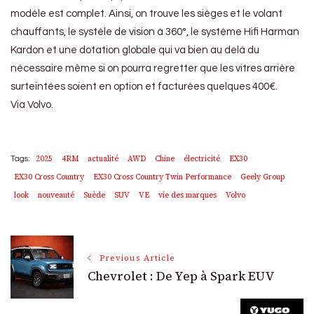
modèle est complet. Ainsi, on trouve les sièges et le volant
chauffants, le systèle de vision à 360°, le système Hifi Harman
Kardon et une dotation globale qui va bien au delà du
nécessaire même si on pourra regretter que les vitres arrière
surteintées soient en option et facturées quelques 400€.
Via Volvo.
2025
4RM
actualité
AWD
Chine
électricité
EX30
Tags:
EX30 Cross Country
EX30 Cross Country Twin Performance
Geely Group
look
nouveauté
Suède
SUV
VE
vie des marques
Volvo
Post
Previous Article
Chevrolet : De Yep à Spark EUV
Navigation