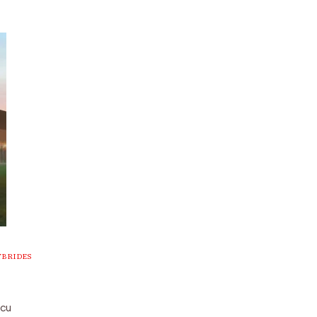
YBRIDES
écu