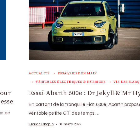
ACTUALITÉ
ESSAI/PRISE EN MAIN
VÉHICULES ÉLECTRIQUES & HYBRIDES
VIE DES MARQ
tour
Essai Abarth 600e : Dr Jekyll & Mr H
resse
En partant de la tranquille Fiat 600e, Abarth propo
ce en
véritable petite GTI des temps …
31 mars 2025
Florian Chopin