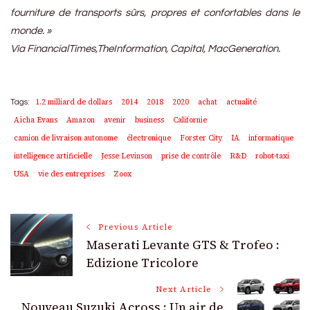
fourniture de transports sûrs, propres et confortables dans le
monde. »
Via FinancialTimes,TheInformation, Capital, MacGeneration.
1.2 milliard de dollars
2014
2018
2020
achat
actualité
Tags:
Aïcha Evans
Amazon
avenir
business
Californie
camion de livraison autonome
électronique
Forster City
IA
informatique
intelligence artificielle
Jesse Levinson
prise de contrôle
R&D
robot-taxi
USA
vie des entreprises
Zoox
Post
Previous Article
Maserati Levante GTS & Trofeo :
Navigation
Edizione Tricolore
Next Article
Nouveau Suzuki Across : Un air de