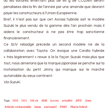
où les voitures émettant plus de 95 g de CO2/km seront
pénalisées dès la fin de l’année par une amende que devront
payer les constructeurs à l’Union Européenne.
Bref, il n’est pas sur que cet Across hybride soit le modèle
Suzuki le plus vendu de la gamme dès l’an prochain mais il
aidera le constructeur à ne pas être trop sanctionné
financièrement.
Ce SUV rebadgé précède un second modèle né de la
collaboration avec Toyota. On évoque une Corolla hybride
« très légèrement » revue à la la façon Suzuki mais plus que
tout, nous aimerions que la marque japonaise se penche sur la
motorisation du petit Jimny qui manque sur le marché
automobile du vieux continent.
Via Suzuki.
2020
2021
306 ch
4RM
Across
actualité
AWD
clone
Tags:
hybride rechargeable
Japon
nouveauté
PHEV
Plug-in hybrid