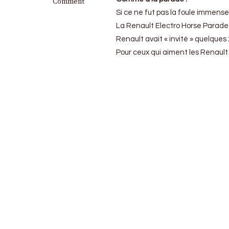
Renault
Comment
Electro
Si ce ne fut pas la foule immense 
Horse
La Renault Electro Horse Parade 
Parade
:
Renault avait « invité » quelque
Des
Pour ceux qui aiment les Renault 
chevaux
et
des
kilowatts