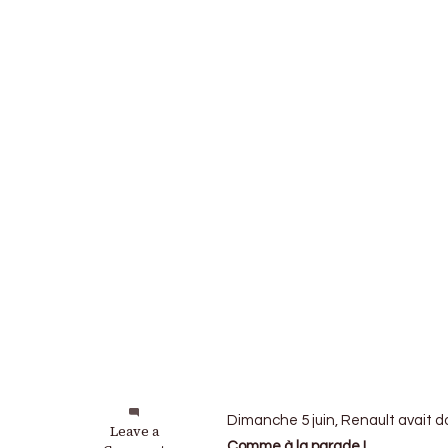
Dimanche 5 juin, Renault avait d
on
Leave a
Comme à la parade !