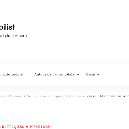
ilist
 et plus encore
t automobile
Autour de l’automobile
Essai
es et d'avenir
Véhicules électriques & hybrides
Renault Electro Horse Par
LECTRIQUES & HYBRIDES