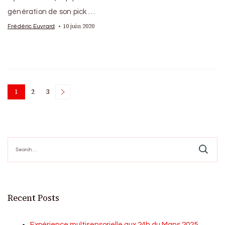
génération de son pick …
10 juin 2020
Frédéric Euvrard
Posts
1
2
3
Page
Page
Page
pagination
Search
for:
Recent Posts
Expérience multisensorielle aux 24h du Mans 2025