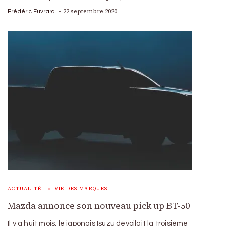
22 septembre 2020
Frédéric Euvrard
ACTUALITÉ
VIE DES MARQUES
Mazda annonce son nouveau pick up BT-50
Il y a huit mois, le japonais Isuzu dévoilait la troisième