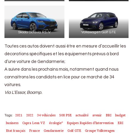
Skoda Octavia RS iV
Volkswagen Golf GTE
Toutes ces autos doivent aussi être en mesure d’accueillir les
décorations spécifiques et les équipements prévus à bord
d’une voiture de Gendarmerie;
A suivre dans les prochains mois, notamment quand nous
connaitrons les candidats en lice pour ce marché de 34
voitures.
Via L’Essor, Boamp.
2021
2022
34 véhicules
508 PSE
actualité
avenir
BRI
budget
Tags:
business
Cupra Leon VZ
écologie*
Equipes Rapides d'Intervention
ERI
Etat français
France
Gendarmerie
Golf GTE
Groupe Volkswagen