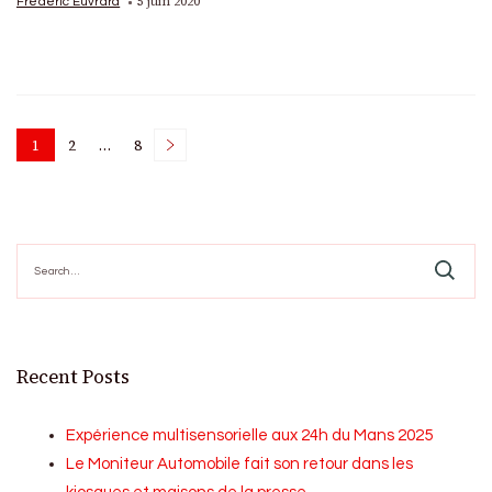
5 juin 2020
Frédéric Euvrard
Posts
1
2
…
8
Page
Page
Page
pagination
Search
for:
Recent Posts
Expérience multisensorielle aux 24h du Mans 2025
Le Moniteur Automobile fait son retour dans les