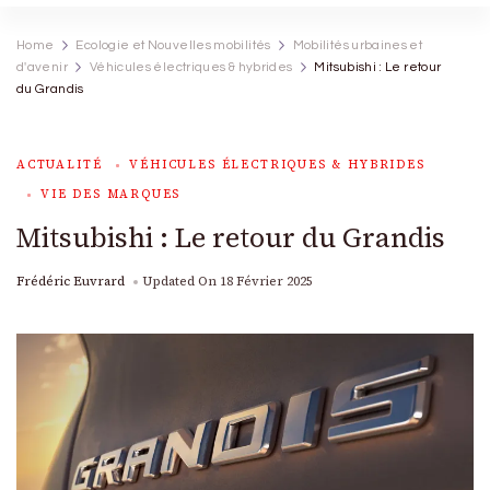
Home
Ecologie et Nouvelles mobilités
Mobilités urbaines et
d'avenir
Véhicules électriques & hybrides
Mitsubishi : Le retour
du Grandis
ACTUALITÉ
VÉHICULES ÉLECTRIQUES & HYBRIDES
VIE DES MARQUES
Mitsubishi : Le retour du Grandis
Frédéric Euvrard
Updated On
18 Février 2025