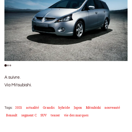
A suivre.
Via Mitsubishi.
2025
actualité
Grandis
hybride
Japon
Mitsubishi
nouveauté
Tags:
Renault
segment C
SUV
teaser
vie des marques