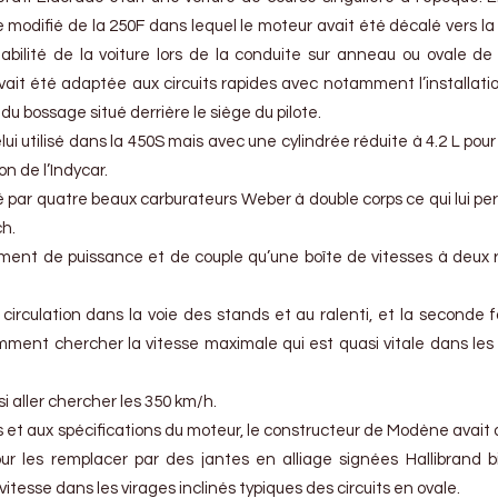
re modifié de la 250F dans lequel le moteur avait été décalé vers l
stabilité de la voiture lors de la conduite sur anneau ou ovale de 
vait été adaptée aux circuits rapides avec notamment l’installati
 du bossage situé derrière le siège du pilote.
ui utilisé dans la 450S mais avec une cylindrée réduite à 4.2 L pour
n de l’Indycar.
é par quatre beaux carburateurs Weber à double corps ce qui lui pe
ch.
ment de puissance et de couple qu’une boîte de vitesses à deux 
a circulation dans la voie des stands et au ralenti, et la seconde fa
amment chercher la vitesse maximale qui est quasi vitale dans les
i aller chercher les 350 km/h.
et aux spécifications du moteur, le constructeur de Modène avait 
our les remplacer par des jantes en alliage signées Hallibrand b
esse dans les virages inclinés typiques des circuits en ovale.