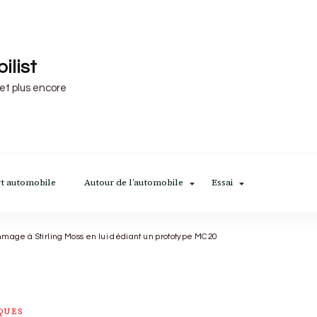
ilist
 et plus encore
t automobile
Autour de l’automobile
Essai
mage à Stirling Moss en lui dédiant un prototype MC20
QUES