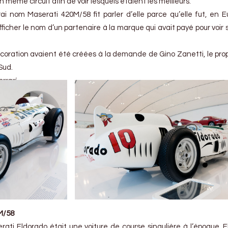
 même circuit afin de voir lesquels étaient les meilleurs.
ai nom Maserati 420M/58 fit parler d’elle parce qu’elle fut, en E
fficher le nom d’un partenaire à la marque qui avait payé pour voir
coration avaient été créées à la demande de Gino Zanetti, le prop
Sud.
rrari
M/58
erati Eldorado était une voiture de course singulière à l’époque. El