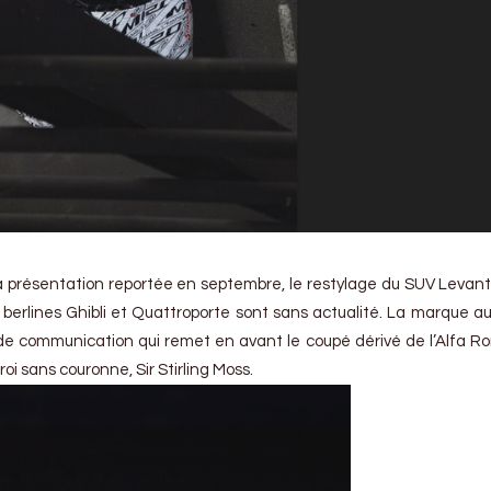
a présentation reportée en septembre, le restylage du SUV Levan
berlines Ghibli et Quattroporte sont sans actualité. La marque au
de communication qui remet en avant le coupé dérivé de l’Alfa 
i sans couronne, Sir Stirling Moss.