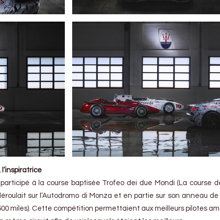
’inspiratrice
 participé à la course baptisée Trofeo dei due Mondi (La course 
roulait sur l’Autodromo di Monza et en partie sur son anneau de 
500 miles). Cette compétition permettaient aux meilleurs pilotes am