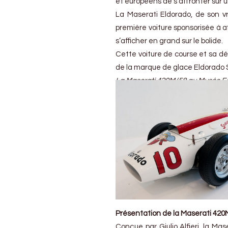
et européens de s’affronter sur un
La Maserati Eldorado, de son vr
première voiture sponsorisée à a
s’afficher en grand sur le bolide.
Cette voiture de course et sa dé
de la marque de glace Eldorado 
La Maserati 420M/58 au Musée Fe
Présentation de la Maserati 420
Conçue par Giulio Alfieri, la Mas