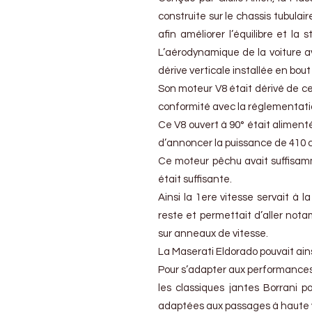
construite sur le chassis tubulai
afin améliorer l’équilibre et la 
L’aérodynamique de la voiture a
dérive verticale installée en bout
Son moteur V8 était dérivé de cel
conformité avec la réglementatio
Ce V8 ouvert à 90° était aliment
d’annoncer la puissance de 410 
Ce moteur pêchu avait suffisam
était suffisante.
Ainsi la 1ere vitesse servait à l
reste et permettait d’aller not
sur anneaux de vitesse.
La Maserati Eldorado pouvait ains
Pour s’adapter aux performances 
les classiques jantes Borrani p
adaptées aux passages à haute vit