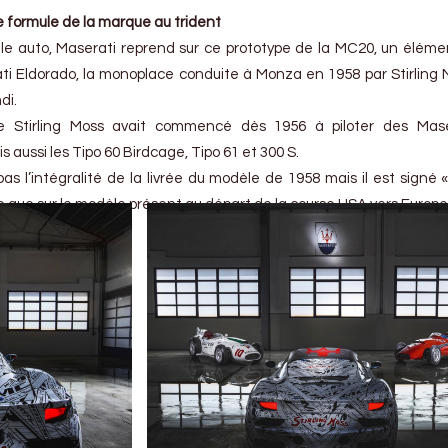
e formule de la marque au trident
lle auto, Maserati reprend sur ce prototype de la MC20, un éléme
ati Eldorado, la monoplace conduite à Monza en 1958 par Stirling M
di.
ue Stirling Moss avait commencé dès 1956 à piloter des Mase
ussi les Tipo 60 Birdcage, Tipo 61 et 300 S.
 l’intégralité de la livrée du modèle de 1958 mais il est signé « 
 que sur le modèle présent au départ de la course USA vers Europe