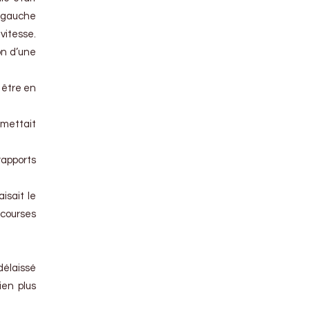
a gauche
vitesse.
on d’une
 être en
rmettait
rapports
isait le
 courses
délaissé
ien plus