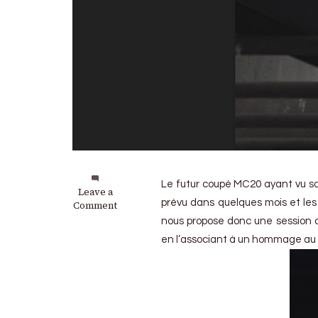
Le futur coupé MC20 ayant vu s
on
Leave a
prévu dans quelques mois et les 
Maserati
Comment
rend
nous propose donc une session 
hommage
en l’associant à un hommage au ro
à
Stirling
Moss
en
lui
dédiant