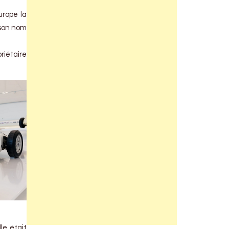
urope la
 son nom
riétaire
le était