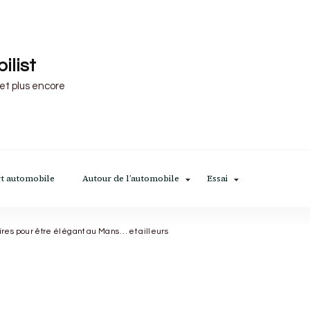
ilist
 et plus encore
t automobile
Autour de l’automobile
Essai
ires pour être élégant au Mans… et ailleurs