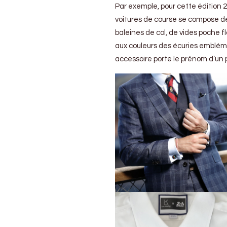
au
Par exemple, pour cette édition 20
Mans…
voitures de course se compose d
et
baleines de col, de vides poche 
ailleurs
aux couleurs des écuries emblémat
accessoire porte le prénom d’un 