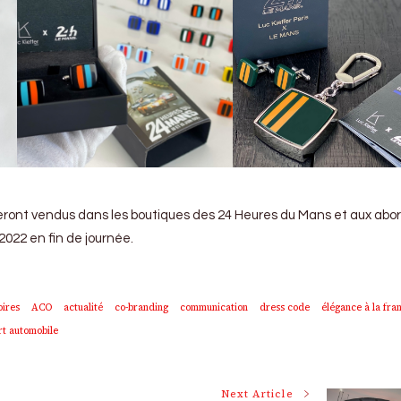
seront vendus dans les boutiques des 24 Heures du Mans et aux abo
2022 en fin de journée.
oires
ACO
actualité
co-branding
communication
dress code
élégance à la fra
rt automobile
Next Article