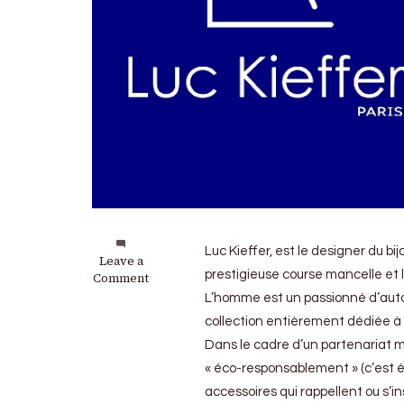
Luc Kieffer, est le designer du bi
on
Leave a
prestigieuse course mancelle et l
Luc
Comment
Kieffer
L’homme est un passionné d’autom
:
collection entièrement dédiée à 
Des
accessoires
Dans le cadre d’un partenariat m
pour
« éco-responsablement » (c’est éc
être
accessoires qui rappellent ou s’in
élégant