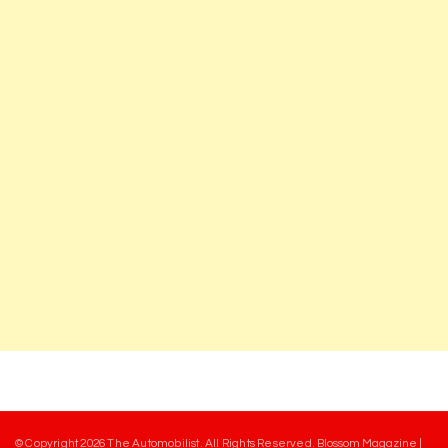
© Copyright 2026
The Automobilist
. All Rights Reserved.
Blossom Magazine |