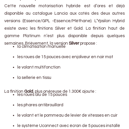
Cette nouvelle motorisation hybride est d’ores et déjà
disponible au catalogue Lancia aux cotés des deux autres
versions (Essence/GPL -Essence/Méthane). L’Ypsilon Hybrid
existe avec les finitions Silver et Gold. La finition haut de
gamme Platinum n’est plus disponible depuis quelques
semaines. Brièvement, la version
Silver
propose :
la climatisation manuelle
les roues de 15 pouces avec enjoliveur en noir mat
le volant multifonction
la sellerie en tissu
La finition
Gold
, plus onéreuse de 1.300€ ajoute :
les roues alu de 15 pouces
les phares antibrouillard
le volant et le pommeau de levier de vitesses en cuir
le système Uconnect avec écran de 5 pouces installé