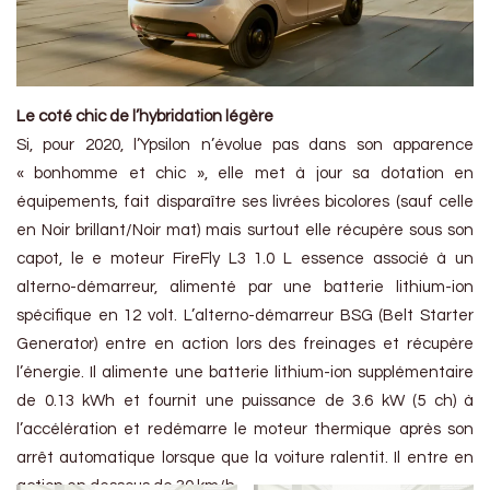
Le coté chic de l’hybridation légère
Si, pour 2020, l’Ypsilon n’évolue pas dans son apparence
« bonhomme et chic », elle met à jour sa dotation en
équipements, fait disparaître ses livrées bicolores (sauf celle
en Noir brillant/Noir mat) mais surtout elle récupère sous son
capot, le e moteur FireFly L3 1.0 L essence associé à un
alterno-démarreur, alimenté par une batterie lithium-ion
spécifique en 12 volt. L’alterno-démarreur BSG (Belt Starter
Generator) entre en action lors des freinages et récupère
l’énergie. Il alimente une batterie lithium-ion supplémentaire
de 0.13 kWh et fournit une puissance de 3.6 kW (5 ch) à
l’accélération et redémarre le moteur thermique après son
arrêt automatique lorsque que la voiture ralentit. Il entre en
action en dessous de 30 km/h,