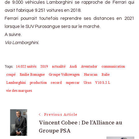
de 9.000 véhicules Lamborghini se rapproche de Ferrari qui
avait fabriqué 9.251 voitures en 2018.
Ferrari pourrait toutefois reprendre ses distances en 2021
lorsque le SUV Purosangue sera sur le marché.
A suivre.
Via Lamborghini.
14.022 unités
2019
actualité
Audi
Aventador
communication
Tags:
coupé
Emilie Romagne
Groupe Volkswagen
Huracan
Italie
Lamborghini
production
record
supercar
Urus
V10 5.2 L
vie des marques
Post
Previous Article
Vincent Cobee : De l’Alliance au
Navigation
Groupe PSA