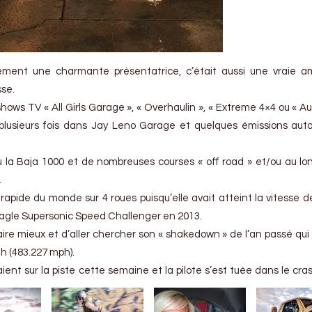
ement une charmante présentatrice, c’était aussi une vraie a
sse.
ows TV « All Girls Garage », « Overhaulin », « Extreme 4×4 ou « Au
u plusieurs fois dans Jay Leno Garage et quelques émissions aut
ru la Baja 1000 et de nombreuses courses « off road » et/ou au lo
.
 rapide du monde sur 4 roues puisqu’elle avait atteint la vitesse d
Eagle Supersonic Speed Challenger en 2013.
ire mieux et d’aller chercher son « shakedown » de l’an passé qui l
h (483.227 mph).
taient sur la piste cette semaine et la pilote s’est tuée dans le cra