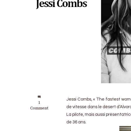
Jessi Combs, « The fastest woma
on
1
de vitesse dans le désert d’Alvor
Jessi
Comment
Combs
La pilote, mais aussi présentatri
se
de 36 ans.
tue
en