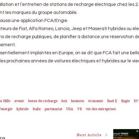
allation et l’entretien de stations de recharge électrique chez les 2
nt les marques du groupe automobile.
aussi une application FCA/Engie.
sateurs de Fiat, Alfa Romeo, Lancia, Jeep et Maserati hybrides ou él
ons de recharge publiques, de planifier à distance une réservation d
quement.
entiellement implantés en Europe, on se dit que FCA fait une bell
 les prochaines années de voitures électriques et hybrides sur le vie
n Hills
avenir
borne de recharge
box
business
économie
Enel X
Engie
EV
'energie
hybride
Italie
partenariat
USA
VE
vie des entreprises
Next Article