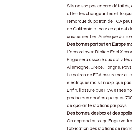
S’ils ne son pas encore détaillés
attentes changeantes et toujours
remarque du patron de FCA peut f
en Californie et pour ce qui est d
uniquement en Amérique du nor
Des bornes partout en Europe mai
L’accord avec l’italien Enel X conc
Engie sera associé aux activité
Allemagne, Grèce, Hongrie, Pays
Le patron de FCA assure par aille
électriques mais il n’explique p
Enfin, il assure que FCA et ses n
prochaines années quelques 700 
de quarante stations par pays.
Des bornes, des box et des applis
On apprend aussi qu’Engie va trav
fabrication des stations de rech