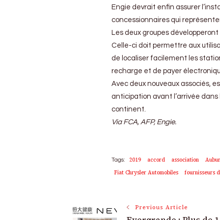
Engie devrait enfin assurer l’inst
concessionnaires qui représente
Les deux groupes développeront 
Celle-ci doit permettre aux utili
de localiser facilement les stati
recharge et de payer électroni
Avec deux nouveaux associés, ess
anticipation avant l’arrivée dans
continent.
Via FCA, AFP, Engie.
2019
accord
association
Aubur
Tags:
Fiat Chrysler Automobiles
fournisseurs d
Post
Previous Article