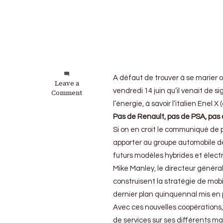
A défaut de trouver à se marier 
on
Leave a
vendredi 14 juin qu’il venait de
FCA
Comment
signe
l’énergie, à savoir l’italien Enel 
de
Pas de Renault, pas de PSA, pas 
nouveaux
partenariats
Si on en croit le communiqué de p
apporter au groupe automobile d
futurs modèles hybrides et élec
Mike Manley, le directeur généra
construisent la stratégie de mob
dernier plan quinquennal mis en 
Avec ces nouvelles coopérations,
de services sur ses différents m