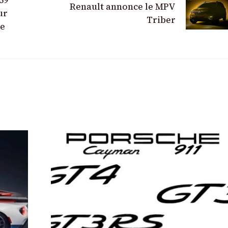
59
Renault annonce le MPV
ur
Triber
ue