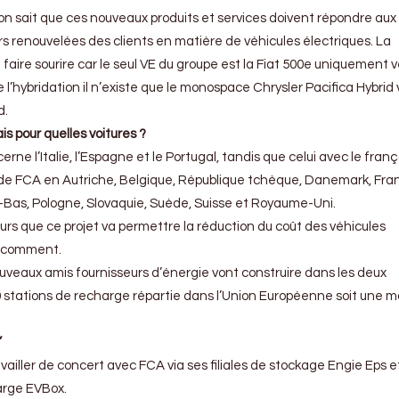
, on sait que ces nouveaux produits et services doivent répondre aux
 renouvelées des clients en matière de véhicules électriques. La
aire sourire car le seul VE du groupe est la Fiat 500e uniquement
e l’hybridation il n’existe que le monospace Chrysler Pacifica Hybri
d.
s pour quelles voitures ?
erne l’Italie, l’Espagne et le Portugal, tandis que celui avec le franç
s de FCA en Autriche, Belgique, République tchèque, Danemark, Fra
-Bas, Pologne, Slovaquie, Suède, Suisse et Royaume-Uni.
urs que ce projet va permettre la réduction du coût des véhicules
as comment.
ouveaux amis fournisseurs d’énergie vont construire dans les deux
stations de recharge répartie dans l’Union Européenne soit une 
’
ailler de concert avec FCA via ses filiales de stockage Engie Eps e
arge EVBox.