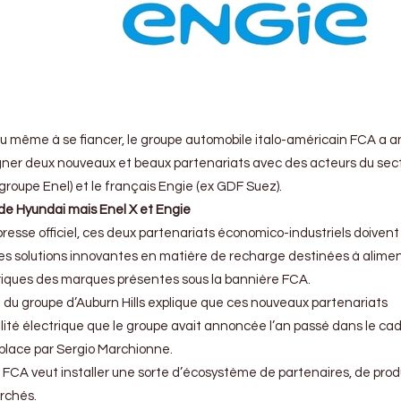
ou même à se fiancer, le groupe automobile italo-américain FCA a 
 signer deux nouveaux et beaux partenariats avec des acteurs du sec
X (groupe Enel) et le français Engie (ex GDF Suez).
de Hyundai mais Enel X et Engie
resse officiel, ces deux partenariats économico-industriels doivent
es solutions innovantes en matière de recharge destinées à alimen
triques des marques présentes sous la bannière FCA.
l du groupe d’Auburn Hills explique que ces nouveaux partenariats
ilité électrique que le groupe avait annoncée l’an passé dans le ca
place par Sergio Marchionne.
 FCA veut installer une sorte d’écosystème de partenaires, de prod
archés.