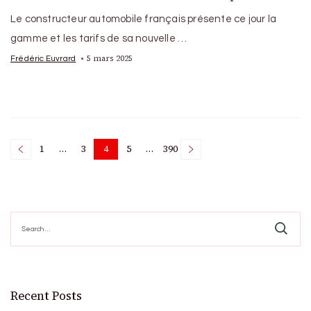
Le constructeur automobile français présente ce jour la
gamme et les tarifs de sa nouvelle …
5 mars 2025
Frédéric Euvrard
Posts
1
…
3
4
5
…
390
Page
Page
Page
Page
Page
pagination
Search
for:
Recent Posts