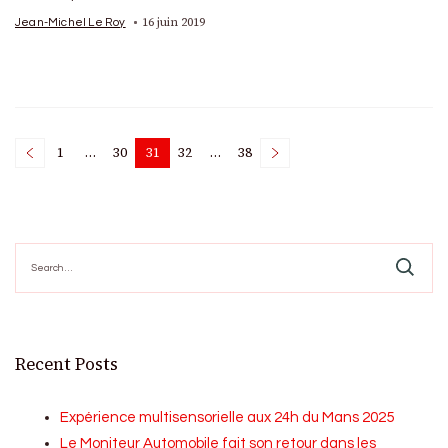
16 juin 2019
Jean-Michel Le Roy
Posts
1
…
30
31
32
…
38
Page
Page
Page
Page
Page
pagination
Search
for:
Recent Posts
Expérience multisensorielle aux 24h du Mans 2025
Le Moniteur Automobile fait son retour dans les