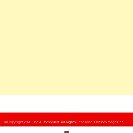
© Copyright 2026
The Automobilist
. All Rights Reserved.
Blossom Magazine |
Developed By
Blossom Themes
.
Powered by
WordPress
.