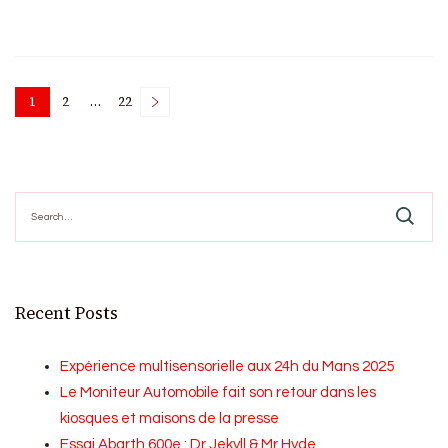
Posts
1
2
…
22
Page
Page
Page
pagination
Search
for:
Recent Posts
Expérience multisensorielle aux 24h du Mans 2025
Le Moniteur Automobile fait son retour dans les
kiosques et maisons de la presse
Essai Abarth 600e : Dr Jekyll & Mr Hyde