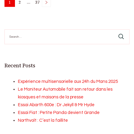
Posts
1
2
…
37
Page
Page
Page
pagination
Search
for:
Recent Posts
Expérience multisensorielle aux 24h du Mans 2025
Le Moniteur Automobile fait son retour dans les
kiosques et maisons de la presse
Essai Abarth 600e : Dr Jekyll & Mr Hyde
Essai Fiat : Petite Panda devient Grande
Northvolt : C’est la faillite