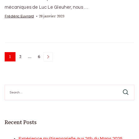
mécaniques de Luc Le Gleuher, nous …
28 janvier 2023
Frédéric Euvrard
Posts
1
2
…
6
Page
Page
Page
pagination
Search
for:
Recent Posts
Expérience multisensorielle aux 24h du Mans 2025