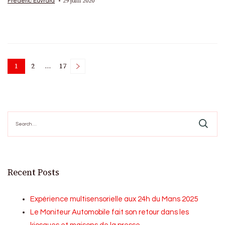
29 juin 2020
Frédéric Euvrard
Posts
1
2
…
17
Page
Page
Page
pagination
Search
for:
Recent Posts
Expérience multisensorielle aux 24h du Mans 2025
Le Moniteur Automobile fait son retour dans les