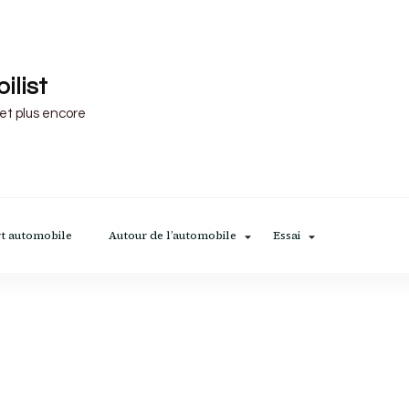
ilist
 et plus encore
t automobile
Autour de l’automobile
Essai