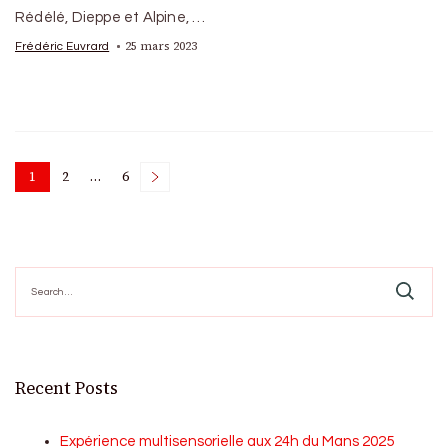
Rédélé, Dieppe et Alpine, …
25 mars 2023
Frédéric Euvrard
Posts
1
2
…
6
Page
Page
Page
pagination
Search
for:
Recent Posts
Expérience multisensorielle aux 24h du Mans 2025