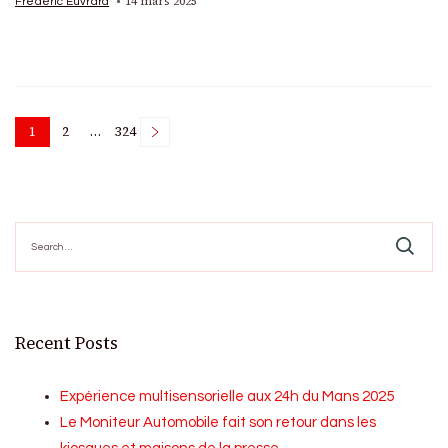
14 mars 2025
Frédéric Euvrard
Posts
1
2
…
324
Page
Page
Page
pagination
Search
for:
Recent Posts
Expérience multisensorielle aux 24h du Mans 2025
Le Moniteur Automobile fait son retour dans les