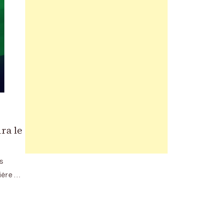
ra le
s
ière …