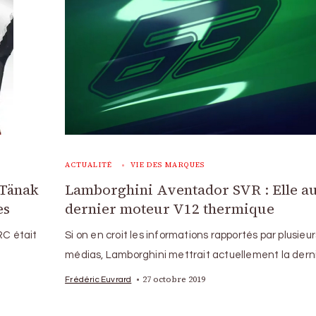
ACTUALITÉ
VIE DES MARQUES
 Tänak
Lamborghini Aventador SVR : Elle au
es
dernier moteur V12 thermique
RC était
Si on en croit les informations rapportés par plusieur
médias, Lamborghini mettrait actuellement la dern
27 octobre 2019
Frédéric Euvrard