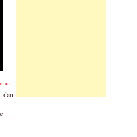
OBILE
 s’en
st