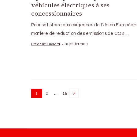
véhicules électriques à ses
concessionnaires
Pour satisfaire aux exigences de l’Union Europée
matière de réduction des émissions de CO2 …
31 juillet 2019
Frédéric Euvrard
Posts
1
2
…
16
Page
Page
Page
pagination