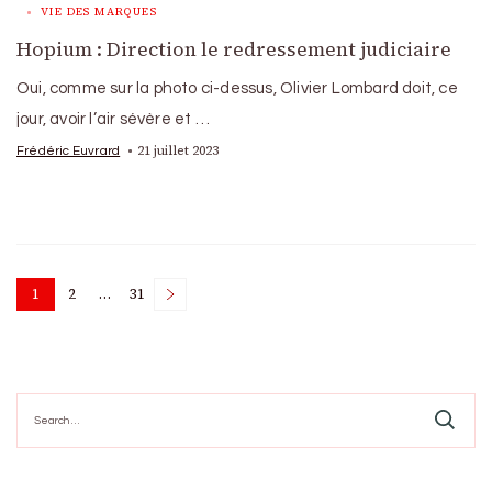
VIE DES MARQUES
Hopium : Direction le redressement judiciaire
Oui, comme sur la photo ci-dessus, Olivier Lombard doit, ce
jour, avoir l’air sévère et …
21 juillet 2023
Frédéric Euvrard
Posts
1
2
…
31
Page
Page
Page
pagination
Search
for: