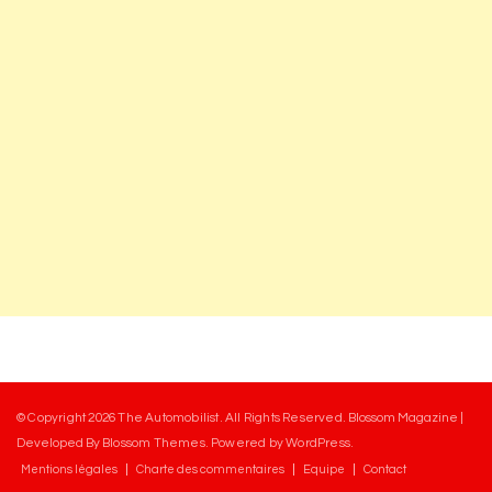
© Copyright 2026
The Automobilist
. All Rights Reserved.
Blossom Magazine |
Developed By
Blossom Themes
.
Powered by
WordPress
.
Mentions légales
Charte des commentaires
Equipe
Contact