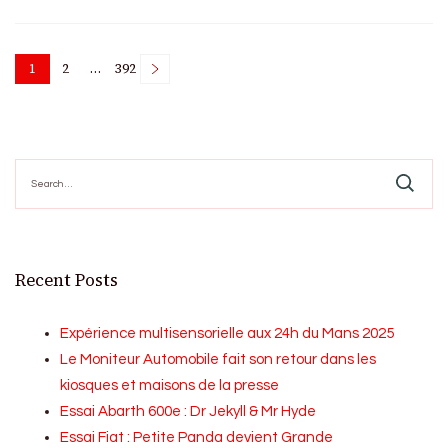
Posts
1
2
…
392
Page
Page
Page
pagination
Search
for:
Recent Posts
Expérience multisensorielle aux 24h du Mans 2025
Le Moniteur Automobile fait son retour dans les
kiosques et maisons de la presse
Essai Abarth 600e : Dr Jekyll & Mr Hyde
Essai Fiat : Petite Panda devient Grande