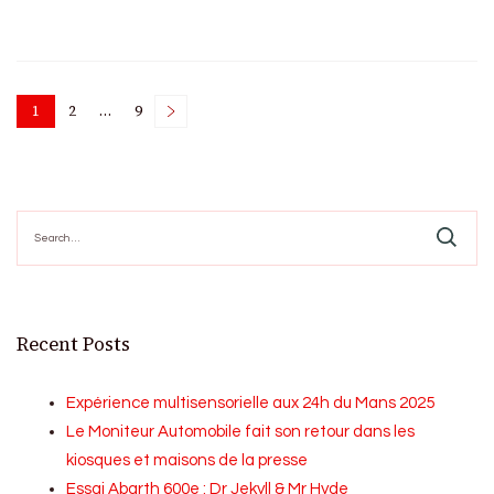
Posts
1
2
…
9
Page
Page
Page
pagination
Search
for:
Recent Posts
Expérience multisensorielle aux 24h du Mans 2025
Le Moniteur Automobile fait son retour dans les
kiosques et maisons de la presse
Essai Abarth 600e : Dr Jekyll & Mr Hyde