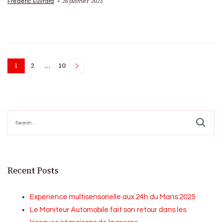
26 janvier 2023
Frédéric Euvrard
Posts
1
2
…
10
Page
Page
Page
pagination
Search
for:
Recent Posts
Expérience multisensorielle aux 24h du Mans 2025
Le Moniteur Automobile fait son retour dans les