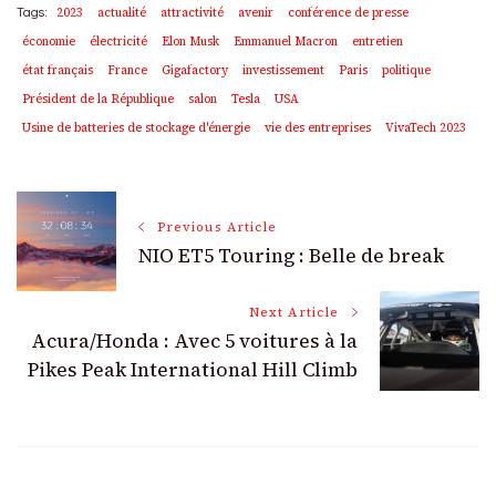
2023
actualité
attractivité
avenir
conférence de presse
Tags:
économie
électricité
Elon Musk
Emmanuel Macron
entretien
état français
France
Gigafactory
investissement
Paris
politique
Président de la République
salon
Tesla
USA
Usine de batteries de stockage d'énergie
vie des entreprises
VivaTech 2023
Post
Previous Article
NIO ET5 Touring : Belle de break
Navigation
Next Article
Acura/Honda : Avec 5 voitures à la
Pikes Peak International Hill Climb