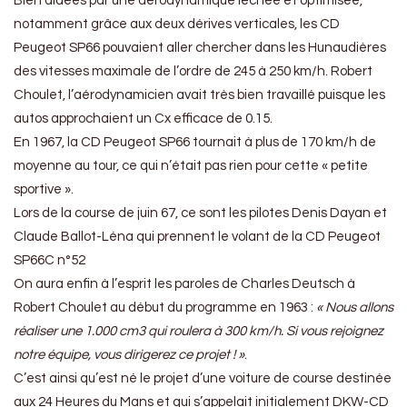
Bien aidées par une aérodynamique léchée et optimisée,
notamment grâce aux deux dérives verticales, les CD
Peugeot SP66 pouvaient aller chercher dans les Hunaudières
des vitesses maximale de l’ordre de 245 à 250 km/h. Robert
Choulet, l’aérodynamicien avait très bien travaillé puisque les
autos approchaient un Cx efficace de 0.15.
En 1967, la CD Peugeot SP66 tournait à plus de 170 km/h de
moyenne au tour, ce qui n’était pas rien pour cette « petite
sportive ».
Lors de la course de juin 67, ce sont les pilotes Denis Dayan et
Claude Ballot-Léna qui prennent le volant de la CD Peugeot
SP66C n°52
On aura enfin à l’esprit les paroles de Charles Deutsch à
Robert Choulet au début du programme en 1963 :
« Nous allons
réaliser une 1.000 cm3 qui roulera à 300 km/h. Si vous rejoignez
notre équipe, vous dirigerez ce projet ! »
.
C’est ainsi qu’est né le projet d’une voiture de course destinée
aux 24 Heures du Mans et qui s’appelait initialement DKW-CD