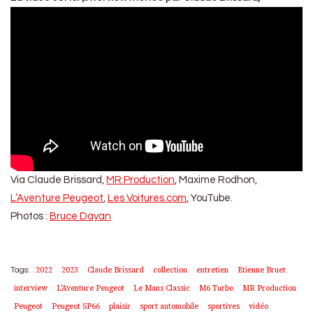
Via Claude Brissard,
MR Production
, Maxime Rodhon,
L’Aventure Peugeot
,
Les Voitures.com
, YouTube.
Photos :
Bruce Dayan
2022
2023
Claude Brissard
collection
entretien
Etienne Bruet
Tags:
interview
L'Aventure Peugeot
Le Mans Classic
M6 Turbo
MR Production
Peugeot
Peugeot SP66
plaisir
sport automobile
sportives
vidéo