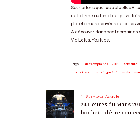
Souhaitons que les actuelles Elis
de la firme automobile qui va très
plateformes dérivées de celles Vo
A découvrir dans sept semaines 
Via Lotus, Youtube.
130 exemplaires
2019
actualité
Tags:
Lotus Cars
Lotus Type 130
mode
nou
Post
Previous Article
24 Heures du Mans 201
Navigation
bonheur d’être mance