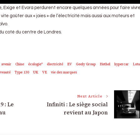
e, Exige et Evora perdurent encore quelques années pour faire vivre 
 vite goûter aux « joies » de l’électricité mais aussi aux moteurs et
lvo.
du coté du centre de Londres.
avenir
Chine
écologie*
électricité
EV
Geely Group
Hethel
hypercar
Lotu
veauté
Type 130
UK
VE
vie des marques
Next Article
9 : Le
Infiniti : Le siège social
au
revient au Japon