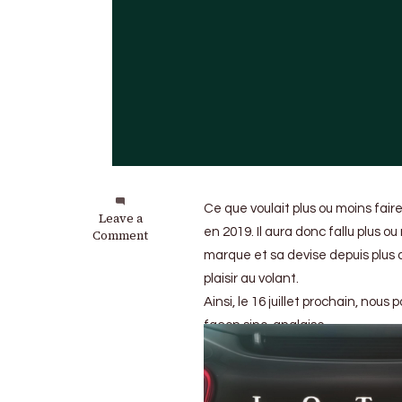
Ce que voulait plus ou moins faire
on
Leave a
en 2019. Il aura donc fallu plus o
Lotus
Comment
Type
marque et sa devise depuis plus 
130
plaisir au volant.
:
La
Ainsi, le 16 juillet prochain, nous
première
façon sino-anglaise.
hypercar
anglaise
entièrement
électrique