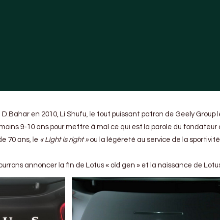
 D.Bahar en 2010, Li Shufu, le tout puissant patron de Geely Group l
u moins 9-10 ans pour mettre à mal ce qui est la parole du fondateur 
de 70 ans, le
« Light is right »
ou la légèreté au service de la sportivit
 pourrons annoncer la fin de Lotus « old gen » et la naissance de Lotus