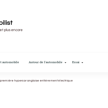
ilist
 et plus encore
t automobile
Autour de l’automobile
Essai
La première hypercar anglaise entièrement électrique