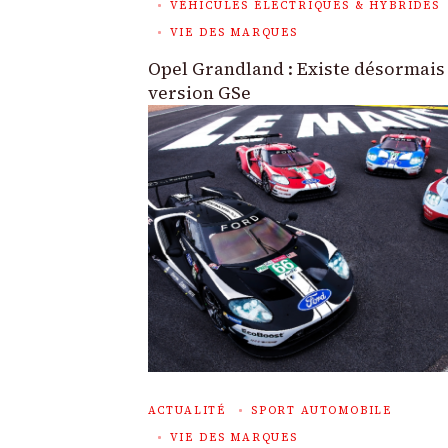
VÉHICULES ÉLECTRIQUES & HYBRIDES
VIE DES MARQUES
Opel Grandland : Existe désormais
version GSe
ACTUALITÉ
SPORT AUTOMOBILE
VIE DES MARQUES