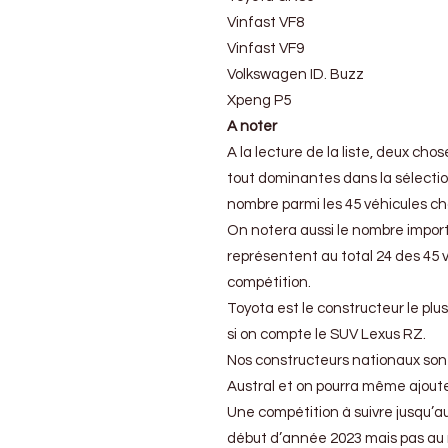
Vinfast VF8
Vinfast VF9
Volkswagen ID. Buzz
Xpeng P5
A noter
A la lecture de la liste, deux ch
tout dominantes dans la sélectio
nombre parmi les 45 véhicules cho
On notera aussi le nombre import
représentent au total 24 des 45 v
compétition.
Toyota est le constructeur le pl
si on compte le SUV Lexus RZ.
Nos constructeurs nationaux sont 
Austral et on pourra même ajoute
Une compétition à suivre jusqu’
début d’année 2023 mais pas au m