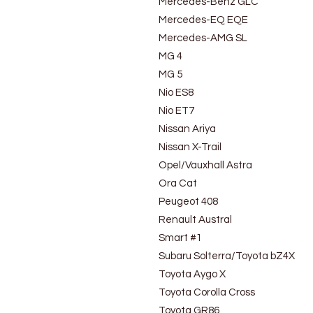
Mercedes-Benz GLC
Mercedes-EQ EQE
Mercedes-AMG SL
MG 4
MG 5
Nio ES8
Nio ET7
Nissan Ariya
Nissan X-Trail
Opel/Vauxhall Astra
Ora Cat
Peugeot 408
Renault Austral
Smart #1
Subaru Solterra/Toyota bZ4X
Toyota Aygo X
Toyota Corolla Cross
Toyota GR86