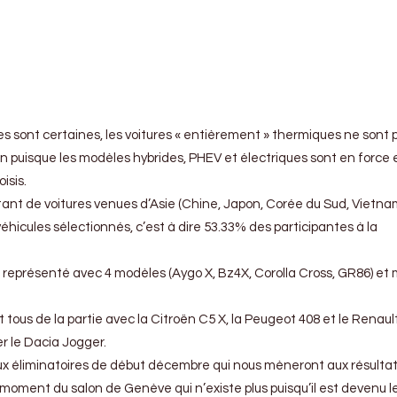
oses sont certaines, les voitures « entièrement » thermiques ne sont 
n puisque les modèles hybrides, PHEV et électriques sont en force 
isis.
ant de voitures venues d’Asie (Chine, Japon, Corée du Sud, Vietnam)
éhicules sélectionnés, c’est à dire 53.33% des participantes à la
us représenté avec 4 modèles (Aygo X, Bz4X, Corolla Cross, GR86) e
tous de la partie avec la Citroën C5 X, la Peugeot 408 et le Renaul
r le Dacia Jogger.
aux éliminatoires de début décembre qui nous mèneront aux résulta
oment du salon de Genève qui n’existe plus puisqu’il est devenu l