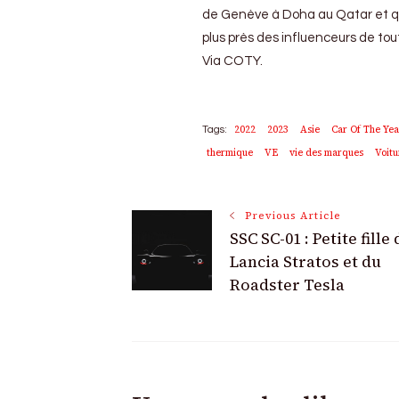
de Genève à Doha au Qatar et qu
plus près des influenceurs de tout 
Via COTY.
2022
2023
Asie
Car Of The Yea
Tags:
thermique
VE
vie des marques
Voitu
Post
Previous Article
SSC SC-01 : Petite fille 
Navigation
Lancia Stratos et du
Roadster Tesla