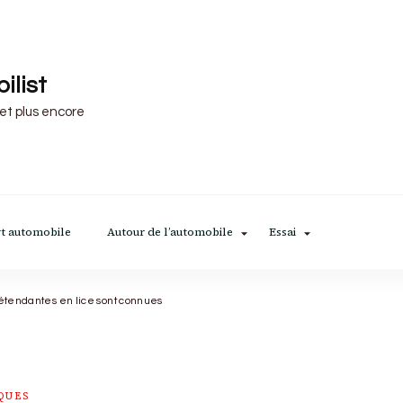
ilist
 et plus encore
t automobile
Autour de l’automobile
Essai
rétendantes en lice sont connues
QUES