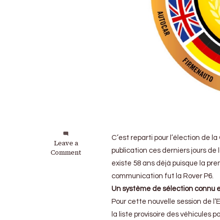
C’est reparti pour l’élection de 
on
Leave a
publication ces derniers jours de 
COTY
Comment
2023
existe 58 ans déjà puisque la prem
:
communication fut la Rover P6.
Les
prétendantes
Un système de sélection connu e
en
Pour cette nouvelle session de l’
lice
la liste provisoire des véhicules
sont