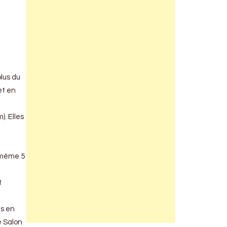
plus du
et en
. Elles
t même 5
t
ts en
e Salon