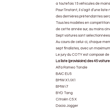
connues
a toutefois 15 véhicules de moins
Pour l’instant, il s’agit d’une lis
des dernières prétendantes sera
Tous les modèles en compétition 
de cette année sur, au moins c
Sept voitures sont sélectionnées p
Au cours de celui-ci, chaque memb
sept finalistes, avec un maximum
Le jury du COTY est composé de 6
La liste (provisioire) des 45 voitu
Alfa Romeo Tonale
BAIC EU5
BMW X1/iX1
BMW i7
BYD Tang
Citroën C5 X
Dacia Jogger