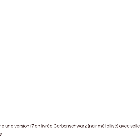
 E65
7 G70
 E23
ne une version i7 en livrée Carbonschwarz (noir métallisé) avec selle
e