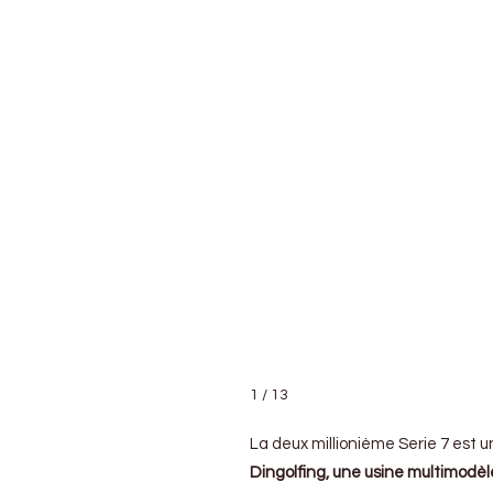
BMW Serie 7 E23
BMW Serie 7
BMW Serie 
BMW Serie 7
1 / 13
La deux millionième Serie 7 est u
Dingolfing, une usine multimodèl