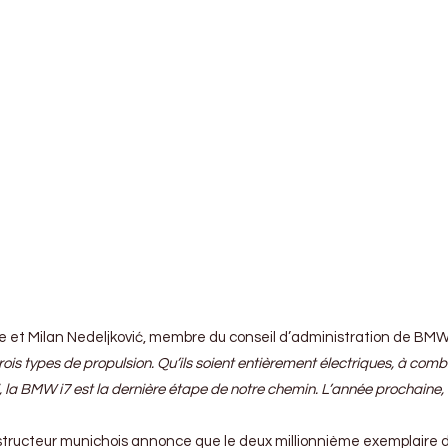
ine et Milan Nedeljković, membre du conseil d’administration de BMW
e trois types de propulsion. Qu’ils soient entièrement électriques, à 
hui, la BMW i7 est la dernière étape de notre chemin. L’année prochai
onstructeur munichois annonce que le deux millionnième exemplaire de