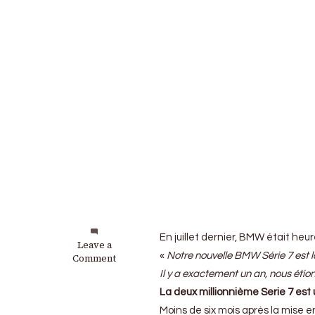
En juillet dernier, BMW était heu
on
Leave a
«
Notre nouvelle BMW Série 7 est l
BMW
Comment
:
Il y a exactement un an, nous étio
Deux
La deux millionnième Serie 7 est 
millions
de
Moins de six mois après la mise e