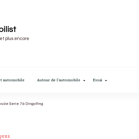
ilist
 et plus encore
t automobile
Autour de l’automobile
Essai
s de Serie 7 à Dingolfing
QUES