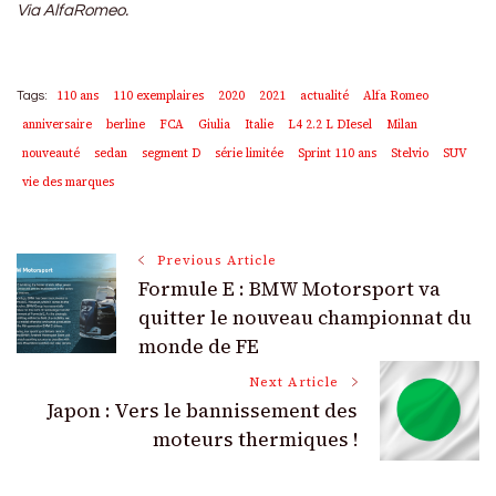
Via AlfaRomeo.
110 ans
110 exemplaires
2020
2021
actualité
Alfa Romeo
Tags:
anniversaire
berline
FCA
Giulia
Italie
L4 2.2 L DIesel
Milan
nouveauté
sedan
segment D
série limitée
Sprint 110 ans
Stelvio
SUV
vie des marques
Post
Previous Article
Formule E : BMW Motorsport va
Navigation
quitter le nouveau championnat du
monde de FE
Next Article
Japon : Vers le bannissement des
moteurs thermiques !