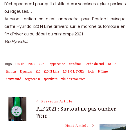
l’échappement pour qu’il distille des « vocalises » plus sportives
ou rageuses…
Aucune tarification n’est annoncée pour l’instant puisque
cette Hyundai i20 N Line arrivera sur le marché automobile en
fin d’hiver ou au début du printemps 2021.
Via Hyundai.
120 ch
2020
2021
apparence
citadine
Corée du sud
DCT7
Tags:
finition
Hyundai
i20
i20 N Line
L3 1.0 L T-GDi
look
N Line
nouveauté
segment B
sportivité
vie des marques
Post
Previous Article
PLF 2021 : Surtout ne pas oublier
Navigation
l’E10 !
Next Article