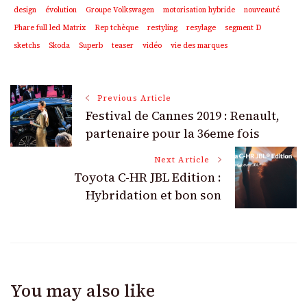
design
évolution
Groupe Volkswagen
motorisation hybride
nouveauté
Phare full led Matrix
Rep tchèque
restyling
resylage
segment D
sketchs
Skoda
Superb
teaser
vidéo
vie des marques
Post
Previous Article
Festival de Cannes 2019 : Renault,
Navigation
partenaire pour la 36eme fois
Next Article
Toyota C-HR JBL Edition :
Hybridation et bon son
You may also like