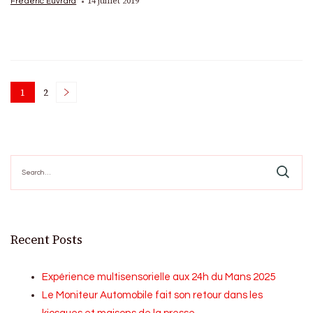
14 juillet 2019
Frédéric Euvrard
Posts
1
2
Page
Page
pagination
Search
for:
Recent Posts
Expérience multisensorielle aux 24h du Mans 2025
Le Moniteur Automobile fait son retour dans les