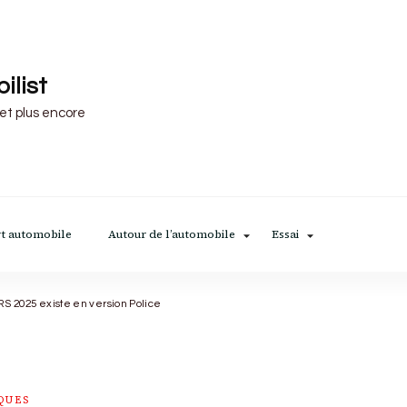
ilist
 et plus encore
t automobile
Autour de l’automobile
Essai
vRS 2025 existe en version Police
QUES