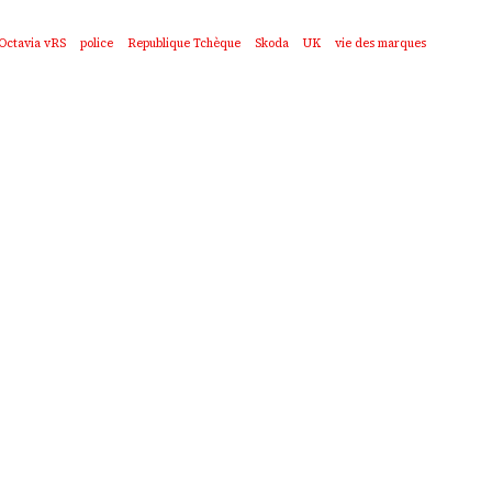
Octavia vRS
police
Republique Tchèque
Skoda
UK
vie des marques