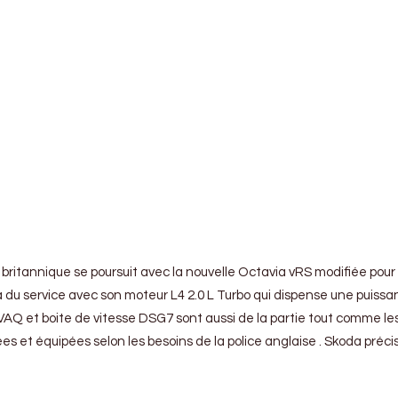
e britannique se poursuit avec la nouvelle Octavia vRS modifiée pour
a du service avec son moteur L4 2.0 L Turbo qui dispense une puiss
 VAQ et boite de vitesse DSG7 sont aussi de la partie tout comme le
es et équipées selon les besoins de la police anglaise . Skoda préc