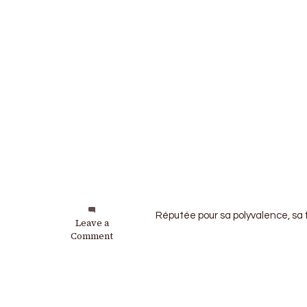
Réputée pour sa polyvalence, sa 
on
Leave a
Skoda
Comment
:
L’Octavia
vRS
2025
existe