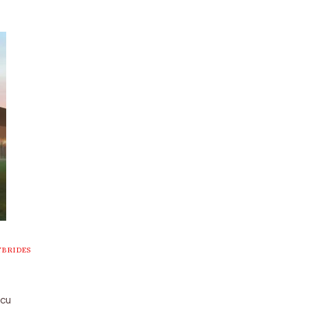
YBRIDES
écu