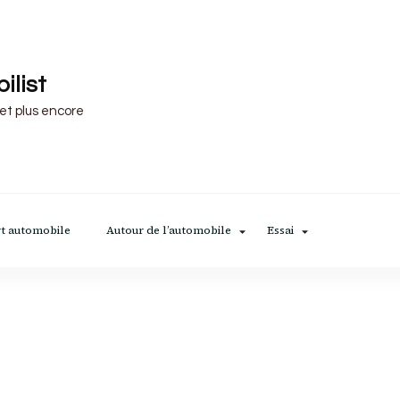
ilist
 et plus encore
t automobile
Autour de l’automobile
Essai