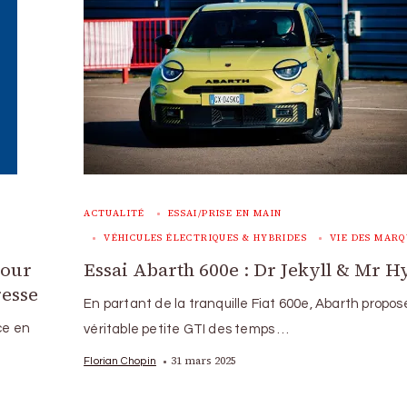
ACTUALITÉ
ESSAI/PRISE EN MAIN
VÉHICULES ÉLECTRIQUES & HYBRIDES
VIE DES MARQ
tour
Essai Abarth 600e : Dr Jekyll & Mr H
resse
En partant de la tranquille Fiat 600e, Abarth propo
ce en
véritable petite GTI des temps …
31 mars 2025
Florian Chopin