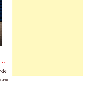
UES
yde
se une