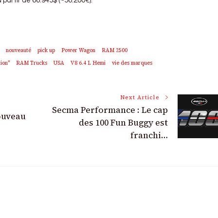
à partir de 66.945$ (~56.200€).
nouveauté
pick up
Power Wagon
RAM 2500
ion"
RAM Trucks
USA
V8 6.4 L Hemi
vie des marques
Next Article
Secma Performance : Le cap
ouveau
des 100 Fun Buggy est
franchi…