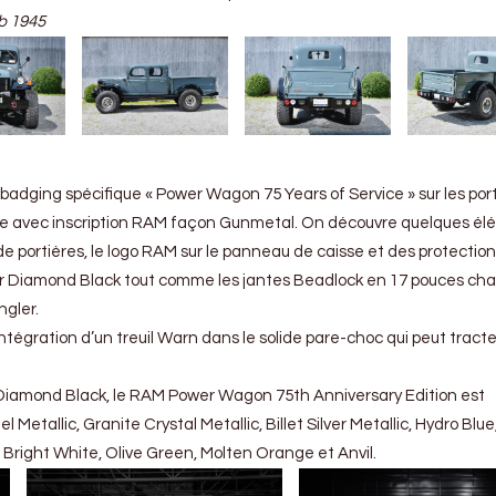
b 1945
 badging spécifique « Power Wagon 75 Years of Service » sur les por
ire avec inscription RAM façon Gunmetal. On découvre quelques é
 de portières, le logo RAM sur le panneau de caisse et des protectio
ur Diamond Black tout comme les jantes Beadlock en 17 pouces ch
gler.
ntégration d’un treuil Warn dans le solide pare-choc qui peut tract
 Diamond Black, le RAM Power Wagon 75th Anniversary Edition est
 Metallic, Granite Crystal Metallic, Billet Silver Metallic, Hydro Blue
Bright White, Olive Green, Molten Orange et Anvil.