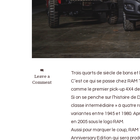
Trois quarts de siècle de bons et 
on
Leave a
C’est ce qui se passe chez RAM 
RAM
Comment
Power
comme le premier pick-up 4X4 de
Wagon
Si on se penche sur l’histoire d
« 75th
Anniversary
classe intermédiaire » à quatre r
Edition »
variantes entre 1945 et 1980. Ap
:
en 2005 sous le logo RAM.
Une
série
Aussi pour marquer le coup, RAM 
spéciale
Anniversary Edition qui sera prod