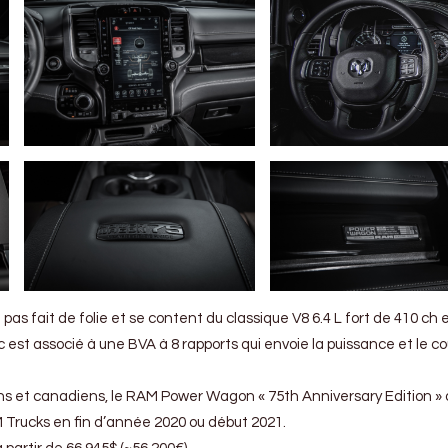
 fait de folie et se content du classique V8 6.4 L fort de 410 ch e
est associé à une BVA à 8 rapports qui envoie la puissance et le c
ns et canadiens, le RAM Power Wagon « 75th Anniversary Edition » 
M Trucks en fin d’année 2020 ou début 2021.