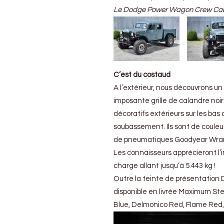
pour
Le Dodge Power Wagon Crew Ca
célébrer
75
années
de
service
C’est du costaud
A l’extérieur, nous découvrons un
imposante grille de calandre no
décoratifs extérieurs sur les bas
soubassement. Ils sont de coule
de pneumatiques Goodyear Wran
Les connaisseurs apprécieront l’i
charge allant jusqu’à 5.443 kg !
Outre la teinte de présentation
disponible en livrée Maximum Steel
Blue, Delmonico Red, Flame Red, 