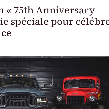
 « 75th Anniversary
rie spéciale pour célébr
ice