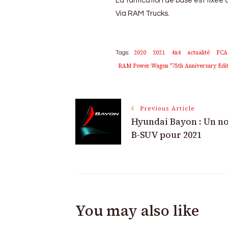
La tarification de base est fixée 
Via RAM Trucks.
2020
2021
4x4
actualité
FCA
Tags:
RAM Power Wagon "75th Anniversary Edit
Post
Previous Article
Hyundai Bayon : Un n
Navigation
B-SUV pour 2021
You may also like