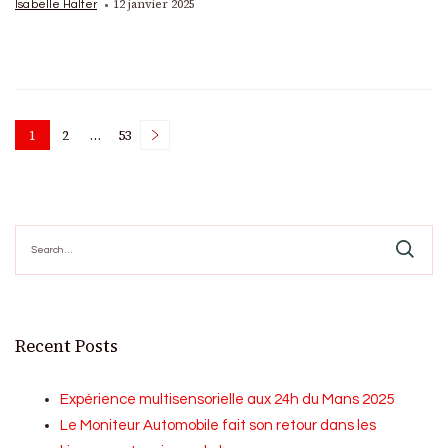
12 janvier 2025
Isabelle Halter
Posts
1
2
…
53
Page
Page
Page
pagination
Search
for:
Recent Posts
Expérience multisensorielle aux 24h du Mans 2025
Le Moniteur Automobile fait son retour dans les